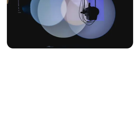
Aktiviteter för dig som
utställare
Utöver ett fullspäckat seminarieprogram och en
inspirerande utställning erbjuder LLB Expo 2026
mängder av roliga och värdeskapande
aktiviteter. Här får du en unik möjlighet att visa
upp dina senaste produkter och möta dina
viktigaste kunder i en engagerande miljö. Anmäl
dig idag!