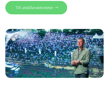
Till utställaraktiviteter
Seminarieprogram
Under LLB Expo hålls en rad inspirerande
seminarier med experter inom upplevelseteknik.