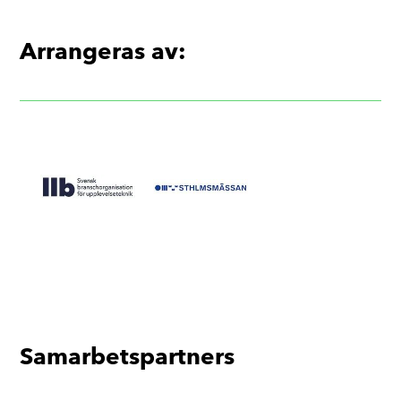
r
*
Arrangeras av:
Samarbetspartners