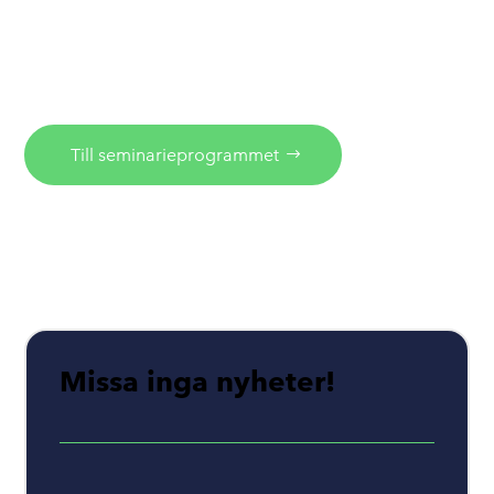
De äger rum på olika scener i mässhallen och är
kostnadsfria för både utställare och besökare. Ta
del av programmet inför 2026 och få en
överblick över vad som väntar.
Till seminarieprogrammet
Missa inga nyheter!