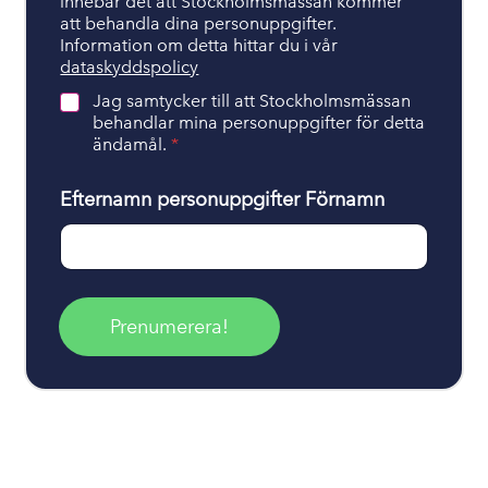
innebär det att Stockholmsmässan kommer
n
att behandla dina personuppgifter.
t
Information om detta hittar du i vår
e
dataskyddspolicy
r
i
Jag samtycker till att Stockholmsmässan
n
behandlar mina personuppgifter för detta
g
ändamål.
*
a
v
Efternamn personuppgifter Förnamn
p
e
r
s
o
n
u
Prenumerera!
p
p
g
i
f
t
e