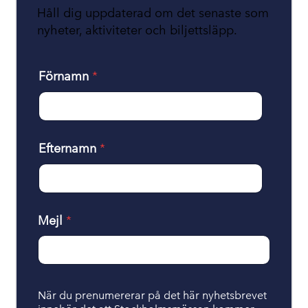
Håll dig uppdaterad om det senaste som
nyheter, aktiviteter och biljettsläpp.
Förnamn
*
Efternamn
*
Mejl
*
H
När du prenumererar på det här nyhetsbrevet
a