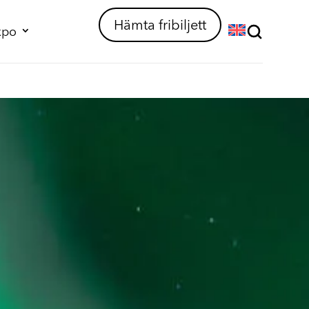
Hämta fribiljett
xpo