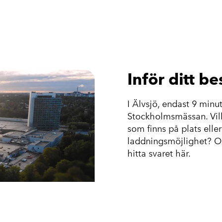
Inför ditt b
I Älvsjö, endast 9 minut
Stockholmsmässan. Vill 
som finns på plats elle
laddningsmöjlighet? Oa
hitta svaret här.
Planera ditt besö