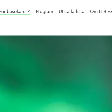
För besökare
Program
Utställarlista
Om LLB E